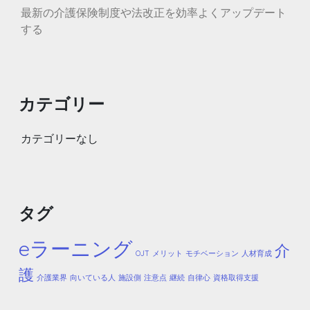
最新の介護保険制度や法改正を効率よくアップデート
する
カテゴリー
カテゴリーなし
タグ
eラーニング
介
OJT
メリット
モチベーション
人材育成
護
介護業界
向いている人
施設側
注意点
継続
自律心
資格取得支援